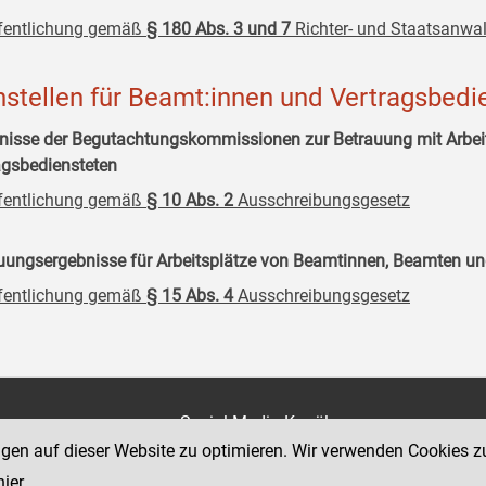
fentlichung gemäß
§ 180 Abs. 3 und 7
Richter- und Staatsanwal
nstellen für Beamt:innen und Vertragsbedi
nisse der Begutachtungskommissionen zur Betrauung mit Arbe
agsbediensteten
fentlichung gemäß
§ 10 Abs. 2
Ausschreibungsgesetz
uungsergebnisse für Arbeitsplätze von Beamtinnen, Beamten un
fentlichung gemäß
§ 15 Abs. 4
Ausschreibungsgesetz
on
Social Media Kanäle
der Justiz und des BMJ
ngen auf dieser Website zu optimieren. Wir verwenden Cookies z
e 7
hier
.