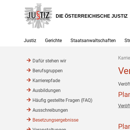
Zur
Zum
Zum
Hauptnavigation
Inhalt
Untermenü
[1]
[2]
[3]
DIE ÖSTERREICHISCHE JUSTIZ
Justiz
Gerichte
Staatsanwaltschaften
St
Karrie
Dafür stehen wir
Ve
Berufsgruppen
Karrierepfade
Veröf
Ausbildungen
Pla
Häufig gestellte Fragen (FAQ)
Veröf
Ausschreibungen
Besetzungsergebnisse
Pla
Veranstaltungen