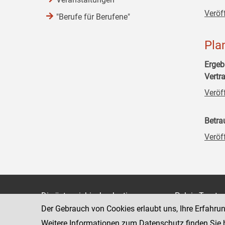
Veröf
"Berufe für Berufene"
Pla
Ergeb
Vertr
Veröf
Betra
Veröf
Die österreichische Justiz
Palais Trauts
Der Gebrauch von Cookies erlaubt uns, Ihre Erfahru
Museumstraß
Bundesministerium für Justiz
1070 Wien
Weitere Informationen zum Datenschutz finden Sie