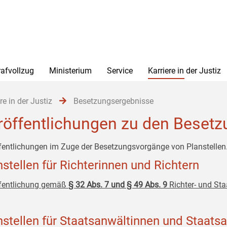
rafvollzug
Ministerium
Service
Karriere in der Justiz
re in der Justiz
Besetzungsergebnisse
röffentlichungen zu den Beset
fentlichungen im Zuge der Besetzungsvorgänge von Planstellen
nstellen für Richterinnen und Richtern
fentlichung gemäß
§ 32 Abs. 7 und § 49 Abs. 9
Richter- und St
nstellen für Staatsanwältinnen und Staats