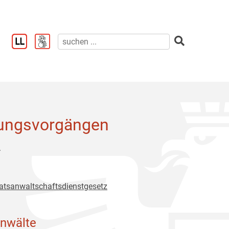
zungsvorgängen
.
aatsanwaltschaftsdienstgesetz
anwälte