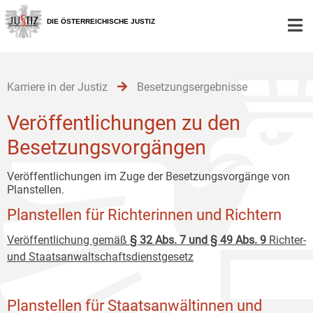
Zur
Zum
Zum
Hauptnavigation
Inhalt
Untermenü
DIE ÖSTERREICHISCHE JUSTIZ
[1]
[2]
[3]
Karriere in der Justiz
Besetzungsergebnisse
Veröffentlichungen zu den
Besetzungsvorgängen
Veröffentlichungen im Zuge der Besetzungsvorgänge von
Planstellen.
Planstellen für Richterinnen und Richtern
Veröffentlichung gemäß
§ 32 Abs. 7 und § 49 Abs. 9
Richter-
und Staatsanwaltschaftsdienstgesetz
Planstellen für Staatsanwältinnen und