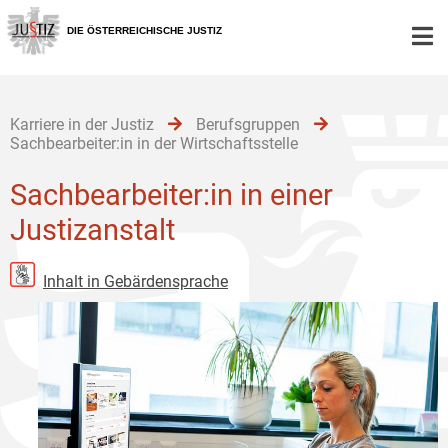
Zur
Zum
Zum
Hauptnavigation
Inhalt
Untermenü
DIE ÖSTERREICHISCHE JUSTIZ
[1]
[2]
[3]
Karriere in der Justiz
Berufsgruppen
Sachbearbeiter:in in der Wirtschaftsstelle
Sachbearbeiter:in in einer
Justizanstalt
Inhalt in Gebärdensprache