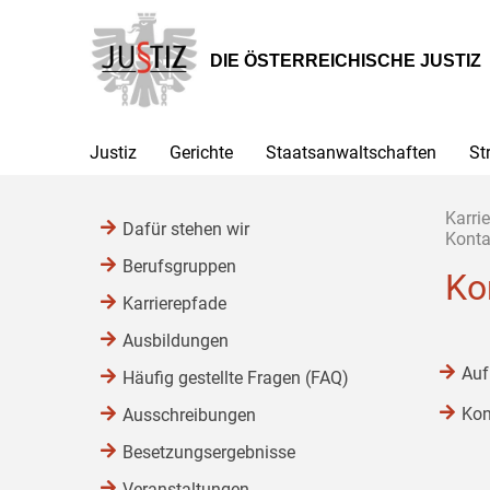
Zur
Zum
Zum
Hauptnavigation
Inhalt
Untermenü
[1]
[2]
[3]
DIE ÖSTERREICHISCHE JUSTIZ
Justiz
Gerichte
Staatsanwaltschaften
St
Karrie
Dafür stehen wir
Konta
Berufsgruppen
Ko
Karrierepfade
Ausbildungen
Auf
Häufig gestellte Fragen (FAQ)
Kon
Ausschreibungen
Besetzungsergebnisse
Veranstaltungen