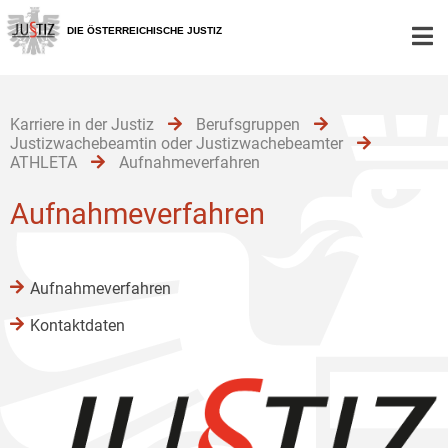
Zur
Zum
Zum
Hauptnavigation
Inhalt
Untermenü
DIE ÖSTERREICHISCHE JUSTIZ
[1]
[2]
[3]
Karriere in der Justiz
Berufsgruppen
Justizwachebeamtin oder Justizwachebeamter
ATHLETA
Aufnahmeverfahren
Aufnahmeverfahren
Aufnahmeverfahren
Kontaktdaten