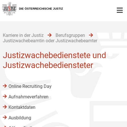
Zur
Zum
Zum
Hauptnavigation
Inhalt
Untermenü
DIE ÖSTERREICHISCHE JUSTIZ
[1]
[2]
[3]
Karriere in der Justiz
Berufsgruppen
Justizwachebeamtin oder Justizwachebeamter
Justizwachebedienstete und
Justizwachebediensteter
Online Recruiting Day
Aufnahmeverfahren
Kontaktdaten
Ausbildung