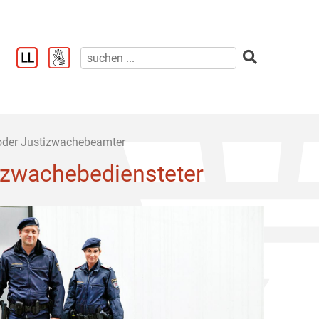
oder Justizwachebeamter
izwachebediensteter