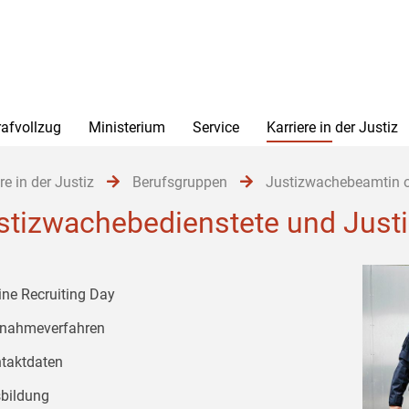
rafvollzug
Ministerium
Service
Karriere in der Justiz
re in der Justiz
Berufsgruppen
Justizwachebeamtin 
stizwachebedienstete und Just
ine Recruiting Day
nahmeverfahren
taktdaten
bildung