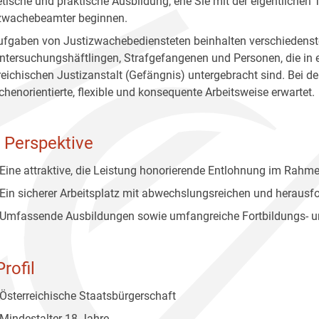
etische und praktische Ausbildung, ehe Sie mit der eigentlichen
zwachebeamter beginnen.
ufgaben von Justizwachebediensteten beinhalten verschiedenste
ntersuchungshäftlingen, Strafgefangenen und Personen, die in
reichischen Justizanstalt (Gefängnis) untergebracht sind. Bei d
henorientierte, flexible und konsequente Arbeitsweise erwartet.
e Perspektive
Eine attraktive, die Leistung honorierende Entlohnung im Ra
Ein sicherer Arbeitsplatz mit abwechslungsreichen und herausf
Umfassende Ausbildungen sowie umfangreiche Fortbildungs- un
Profil
Österreichische Staatsbürgerschaft
Mindestalter 18 Jahre