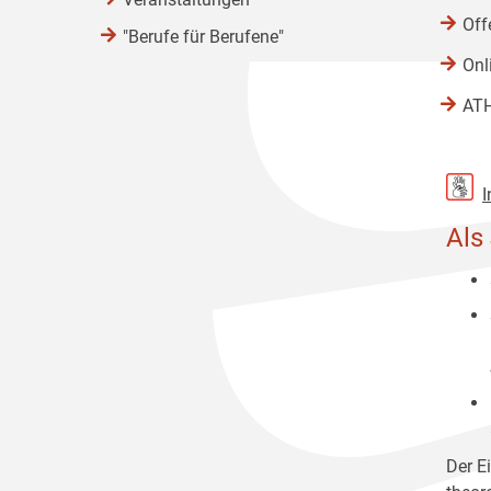
Off
"Berufe für Berufene"
Onl
AT
I
Als
Der Ei