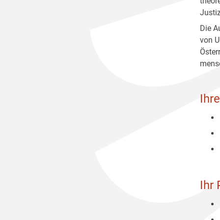
theor
Justi
Die A
von U
Öster
mensc
Ihr
Ihr 