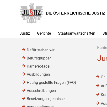
Zur
Zum
Zum
Hauptnavigation
Inhalt
Untermenü
[1]
[2]
[3]
DIE ÖSTERREICHISCHE JUSTIZ
Justiz
Gerichte
Staatsanwaltschaften
St
Karrie
Dafür stehen wir
Ju
Berufsgruppen
Karrierepfade
Ausbildungen
Onl
Häufig gestellte Fragen (FAQ)
Auf
Ausschreibungen
Kon
Besetzungsergebnisse
Aus
Veranstaltungen