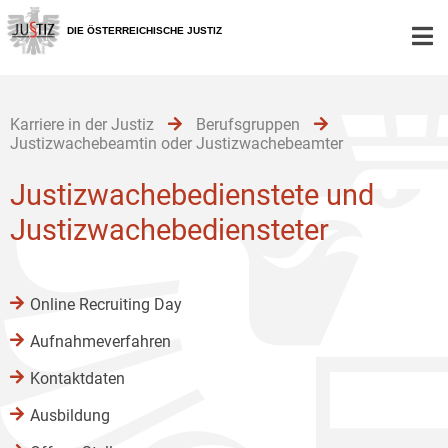
Zur
Zum
Zum
Hauptnavigation
Inhalt
Untermenü
DIE ÖSTERREICHISCHE JUSTIZ
[1]
[2]
[3]
Karriere in der Justiz
Berufsgruppen
Justizwachebeamtin oder Justizwachebeamter
Justizwachebedienstete und
Justizwachebediensteter
Online Recruiting Day
Aufnahmeverfahren
Kontaktdaten
Ausbildung