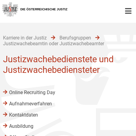
Zur
Zum
Zum
Hauptnavigation
Inhalt
Untermenü
DIE ÖSTERREICHISCHE JUSTIZ
[1]
[2]
[3]
Karriere in der Justiz
Berufsgruppen
Justizwachebeamtin oder Justizwachebeamter
Justizwachebedienstete und
Justizwachebediensteter
Online Recruiting Day
Aufnahmeverfahren
Kontaktdaten
Ausbildung