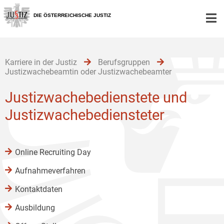
Zur
Zum
Zum
Hauptnavigation
Inhalt
Untermenü
DIE ÖSTERREICHISCHE JUSTIZ
[1]
[2]
[3]
Karriere in der Justiz
Berufsgruppen
Justizwachebeamtin oder Justizwachebeamter
Justizwachebedienstete und
Justizwachebediensteter
Online Recruiting Day
Aufnahmeverfahren
Kontaktdaten
Ausbildung