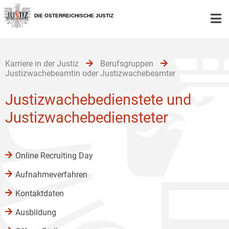
Zur
Zum
Zum
Hauptnavigation
Inhalt
Untermenü
DIE ÖSTERREICHISCHE JUSTIZ
[1]
[2]
[3]
Karriere in der Justiz
Berufsgruppen
Justizwachebeamtin oder Justizwachebeamter
Justizwachebedienstete und
Justizwachebediensteter
Online Recruiting Day
Aufnahmeverfahren
Kontaktdaten
Ausbildung