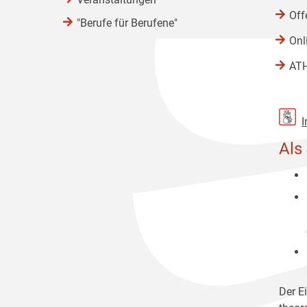
Off
"Berufe für Berufene"
Onl
AT
I
Als
Der Ei