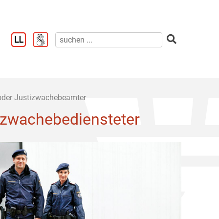
oder Justizwachebeamter
izwachebediensteter