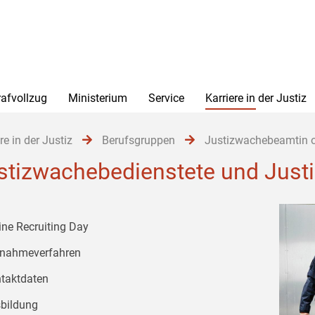
rafvollzug
Ministerium
Service
Karriere in der Justiz
re in der Justiz
Berufsgruppen
Justizwachebeamtin 
stizwachebedienstete und Just
ine Recruiting Day
nahmeverfahren
taktdaten
bildung