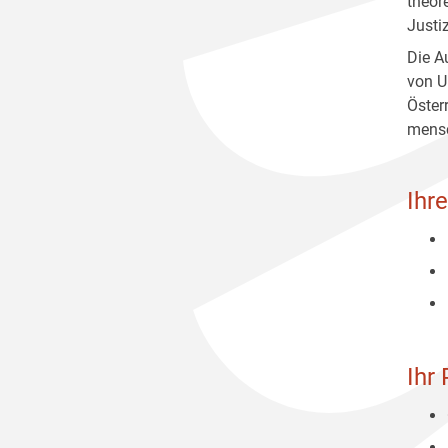
theor
Justi
Die A
von U
Öster
mensc
Ihr
Ihr 