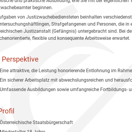
etische und praktische Ausbildung, ehe Sie mit der eigentlichen
zwachebeamter beginnen.
ufgaben von Justizwachebediensteten beinhalten verschiedenste
ntersuchungshäftlingen, Strafgefangenen und Personen, die in
reichischen Justizanstalt (Gefängnis) untergebracht sind. Bei d
henorientierte, flexible und konsequente Arbeitsweise erwartet.
e Perspektive
Eine attraktive, die Leistung honorierende Entlohnung im Ra
Ein sicherer Arbeitsplatz mit abwechslungsreichen und herausf
Umfassende Ausbildungen sowie umfangreiche Fortbildungs- un
Profil
Österreichische Staatsbürgerschaft
Mindestalter 18 Jahre