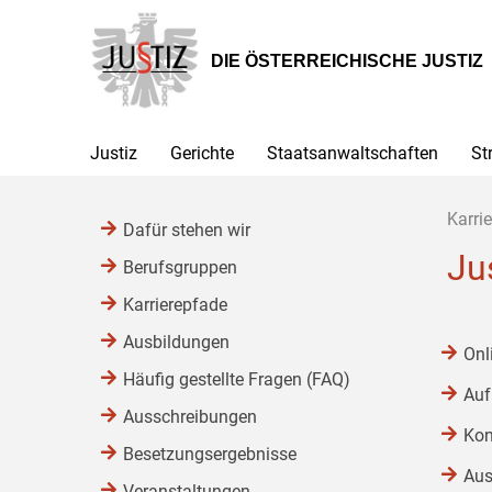
Zur
Zum
Zum
Hauptnavigation
Inhalt
Untermenü
[1]
[2]
[3]
DIE ÖSTERREICHISCHE JUSTIZ
Justiz
Gerichte
Staatsanwaltschaften
St
Karrie
Dafür stehen wir
Ju
Berufsgruppen
Karrierepfade
Ausbildungen
Onl
Häufig gestellte Fragen (FAQ)
Auf
Ausschreibungen
Kon
Besetzungsergebnisse
Aus
Veranstaltungen