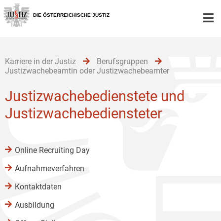
Zur
Zum
Zum
Hauptnavigation
Inhalt
Untermenü
DIE ÖSTERREICHISCHE JUSTIZ
[1]
[2]
[3]
Karriere in der Justiz
Berufsgruppen
Justizwachebeamtin oder Justizwachebeamter
Justizwachebedienstete und
Justizwachebediensteter
Online Recruiting Day
Aufnahmeverfahren
Kontaktdaten
Ausbildung