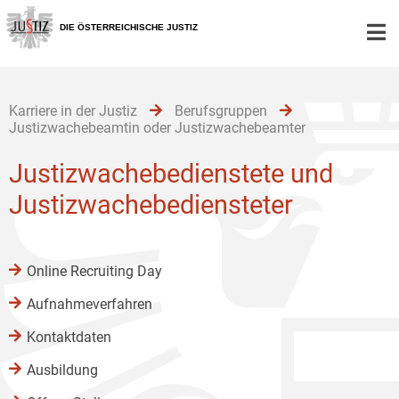
Zur
Zum
Zum
Hauptnavigation
Inhalt
Untermenü
DIE ÖSTERREICHISCHE JUSTIZ
[1]
[2]
[3]
Karriere in der Justiz
Berufsgruppen
Justizwachebeamtin oder Justizwachebeamter
Justizwachebedienstete und
Justizwachebediensteter
Online Recruiting Day
Aufnahmeverfahren
Kontaktdaten
Ausbildung