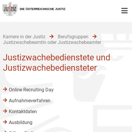
Zur
Zum
Zum
Hauptnavigation
Inhalt
Untermenü
DIE ÖSTERREICHISCHE JUSTIZ
[1]
[2]
[3]
Karriere in der Justiz
Berufsgruppen
Justizwachebeamtin oder Justizwachebeamter
Justizwachebedienstete und
Justizwachebediensteter
Online Recruiting Day
Aufnahmeverfahren
Kontaktdaten
Ausbildung