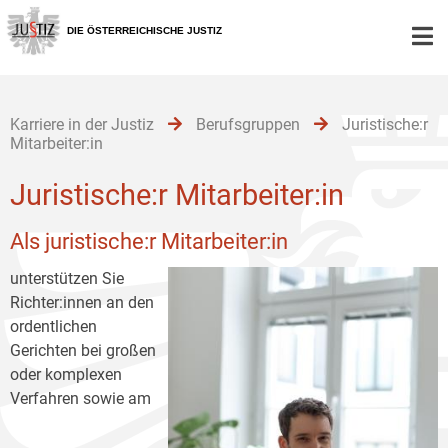
Zur
Zum
Zum
Hauptnavigation
Inhalt
Untermenü
DIE ÖSTERREICHISCHE JUSTIZ
[1]
[2]
[3]
Karriere in der Justiz
Berufsgruppen
Juristische:r
Mitarbeiter:in
Juristische:r Mitarbeiter:in
Als juristische:r Mitarbeiter:in
unterstützen Sie
Richter:innen an den
ordentlichen
Gerichten bei großen
oder komplexen
Verfahren sowie am