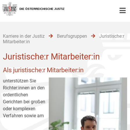
Zur
Zum
Zum
Hauptnavigation
Inhalt
Untermenü
DIE ÖSTERREICHISCHE JUSTIZ
[1]
[2]
[3]
Karriere in der Justiz
Berufsgruppen
Juristische:r
Mitarbeiter:in
Juristische:r Mitarbeiter:in
Als juristische:r Mitarbeiter:in
unterstützen Sie
Richter:innen an den
ordentlichen
Gerichten bei großen
oder komplexen
Verfahren sowie am