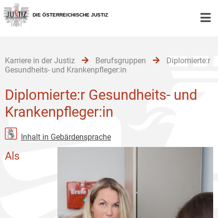
Zur
Zum
Zum
Hauptnavigation
Inhalt
Untermenü
DIE ÖSTERREICHISCHE JUSTIZ
[1]
[2]
[3]
Karriere in der Justiz
Berufsgruppen
Diplomierte:r
Gesundheits- und Krankenpfleger:in
Diplomierte:r Gesundheits- und
Krankenpfleger:in
Inhalt in Gebärdensprache
Als