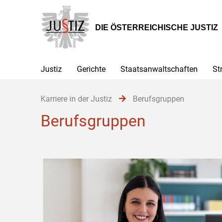
Zur
Zum
Zum
Hauptnavigation
Inhalt
Untermenü
[1]
[2]
[3]
DIE ÖSTERREICHISCHE JUSTIZ
Justiz
Gerichte
Staatsanwaltschaften
St
Karriere in der Justiz
Berufsgruppen
Berufsgruppen