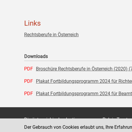
Links
Rechtsberufe in Österreich
Downloads
PDF
Broschüre Rechtsberufe in Österreich (2020) (
PDF
Plakat Fortbildungsprogramm 2024 für Richter
PDF
Plakat Fortbildungsprogramm 2024 für Beamti
Die österreichische Justiz
Palais Trauts
Der Gebrauch von Cookies erlaubt uns, Ihre Erfahru
Museumstraß
Bundesministerium für Justiz