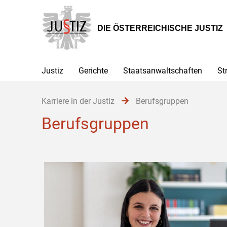
Zur
Zum
Zum
Hauptnavigation
Inhalt
Untermenü
[1]
[2]
[3]
DIE ÖSTERREICHISCHE JUSTIZ
Justiz
Gerichte
Staatsanwaltschaften
St
Karriere in der Justiz
Berufsgruppen
Berufsgruppen