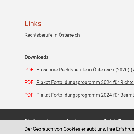
Links
Rechtsberufe in Österreich
Downloads
PDF
Broschüre Rechtsberufe in Österreich (2020) (
PDF
Plakat Fortbildungsprogramm 2024 für Richter
PDF
Plakat Fortbildungsprogramm 2024 für Beamti
Die österreichische Justiz
Palais Trauts
Der Gebrauch von Cookies erlaubt uns, Ihre Erfahru
Museumstraß
Bundesministerium für Justiz