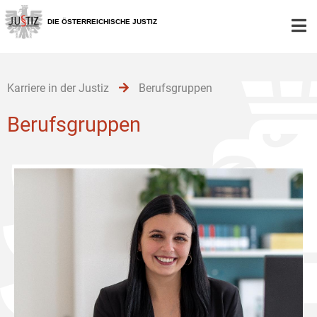
Zur
Zum
Zum
Hauptnavigation
Inhalt
Untermenü
DIE ÖSTERREICHISCHE JUSTIZ
[1]
[2]
[3]
Karriere in der Justiz
Berufsgruppen
Berufsgruppen