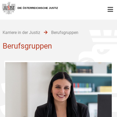
Zur
Zum
Zum
Hauptnavigation
Inhalt
Untermenü
DIE ÖSTERREICHISCHE JUSTIZ
[1]
[2]
[3]
Karriere in der Justiz
Berufsgruppen
Berufsgruppen