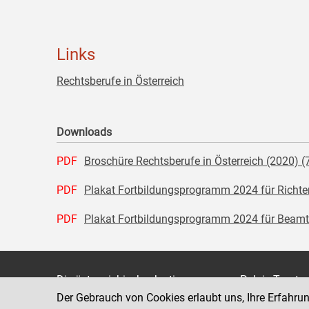
Links
Rechtsberufe in Österreich
Downloads
PDF
Broschüre Rechtsberufe in Österreich (2020) (
PDF
Plakat Fortbildungsprogramm 2024 für Richter
PDF
Plakat Fortbildungsprogramm 2024 für Beamti
Die österreichische Justiz
Palais Trauts
Der Gebrauch von Cookies erlaubt uns, Ihre Erfahru
Museumstraß
Bundesministerium für Justiz