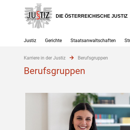
Zur
Zum
Zum
Hauptnavigation
Inhalt
Untermenü
[1]
[2]
[3]
DIE ÖSTERREICHISCHE JUSTIZ
Justiz
Gerichte
Staatsanwaltschaften
St
Karriere in der Justiz
Berufsgruppen
Berufsgruppen