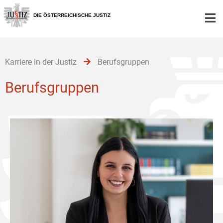
Zur
Zum
Zum
Hauptnavigation
Inhalt
Untermenü
DIE ÖSTERREICHISCHE JUSTIZ
[1]
[2]
[3]
Karriere in der Justiz
Berufsgruppen
Berufsgruppen