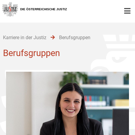
Zur
Zum
Zum
Hauptnavigation
Inhalt
Untermenü
DIE ÖSTERREICHISCHE JUSTIZ
[1]
[2]
[3]
Karriere in der Justiz
Berufsgruppen
Berufsgruppen