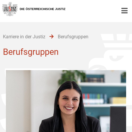
Zur
Zum
Zum
Hauptnavigation
Inhalt
Untermenü
DIE ÖSTERREICHISCHE JUSTIZ
[1]
[2]
[3]
Karriere in der Justiz
Berufsgruppen
Berufsgruppen