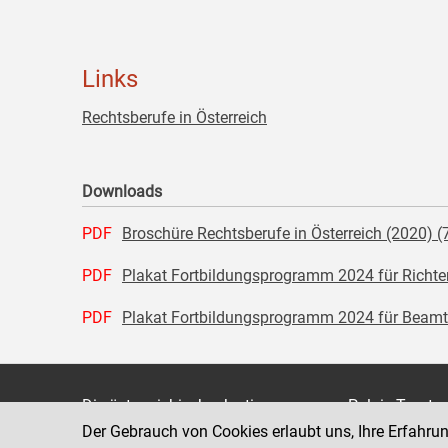
Links
Rechtsberufe in Österreich
Downloads
PDF
Broschüre Rechtsberufe in Österreich (2020) (
PDF
Plakat Fortbildungsprogramm 2024 für Richter
PDF
Plakat Fortbildungsprogramm 2024 für Beamti
Die österreichische Justiz
Palais Trauts
Der Gebrauch von Cookies erlaubt uns, Ihre Erfahru
Museumstraß
Bundesministerium für Justiz