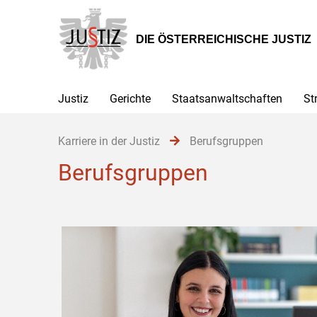
Zur
Zum
Zum
Hauptnavigation
Inhalt
Untermenü
[1]
[2]
[3]
DIE ÖSTERREICHISCHE JUSTIZ
Justiz
Gerichte
Staatsanwaltschaften
St
Karriere in der Justiz
Berufsgruppen
Berufsgruppen