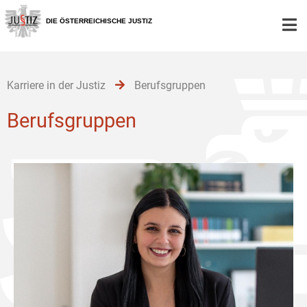
Zur
Zum
Zum
Hauptnavigation
Inhalt
Untermenü
DIE ÖSTERREICHISCHE JUSTIZ
[1]
[2]
[3]
Karriere in der Justiz
Berufsgruppen
Berufsgruppen