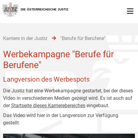
Zur
Zum
Zum
Hauptnavigation
Inhalt
Untermenü
DIE ÖSTERREICHISCHE JUSTIZ
[1]
[2]
[3]
Karriere in der Justiz
"Berufe für Berufene"
Werbekampagne "Berufe für
Berufene"
Langversion des Werbespots
Die Justiz hat eine Werbekampagne gestartet, bei der dieses
Video in verschiedenen Medien gezeigt wird. Es ist auch auf
der
Startseite dieses Karrierebereiches
eingebaut.
Das Video wird hier in der Langversion zur Verfügung
gestellt.