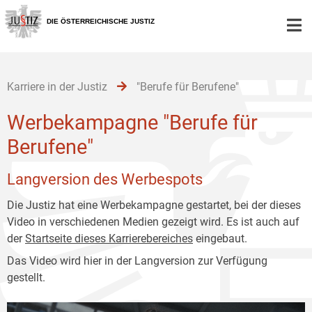
Zur
Zum
Zum
Hauptnavigation
Inhalt
Untermenü
DIE ÖSTERREICHISCHE JUSTIZ
[1]
[2]
[3]
Karriere in der Justiz
"Berufe für Berufene"
Werbekampagne "Berufe für
Berufene"
Langversion des Werbespots
Die Justiz hat eine Werbekampagne gestartet, bei der dieses
Video in verschiedenen Medien gezeigt wird. Es ist auch auf
der
Startseite dieses Karrierebereiches
eingebaut.
Das Video wird hier in der Langversion zur Verfügung
gestellt.