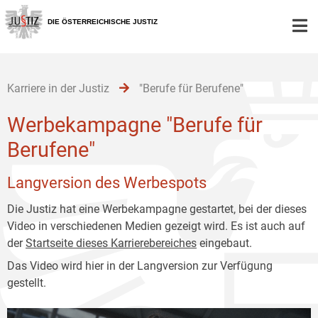
Zur
Zum
Zum
Hauptnavigation
Inhalt
Untermenü
DIE ÖSTERREICHISCHE JUSTIZ
[1]
[2]
[3]
Karriere in der Justiz
"Berufe für Berufene"
Werbekampagne "Berufe für
Berufene"
Langversion des Werbespots
Die Justiz hat eine Werbekampagne gestartet, bei der dieses
Video in verschiedenen Medien gezeigt wird. Es ist auch auf
der
Startseite dieses Karrierebereiches
eingebaut.
Das Video wird hier in der Langversion zur Verfügung
gestellt.