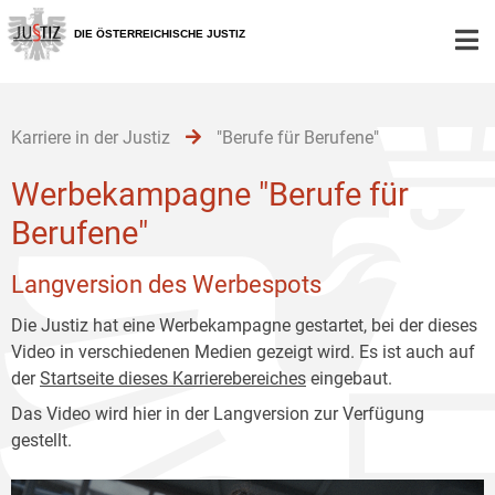
Zur
Zum
Zum
Hauptnavigation
Inhalt
Untermenü
DIE ÖSTERREICHISCHE JUSTIZ
[1]
[2]
[3]
Karriere in der Justiz
"Berufe für Berufene"
Werbekampagne "Berufe für
Berufene"
Langversion des Werbespots
Die Justiz hat eine Werbekampagne gestartet, bei der dieses
Video in verschiedenen Medien gezeigt wird. Es ist auch auf
der
Startseite dieses Karrierebereiches
eingebaut.
Das Video wird hier in der Langversion zur Verfügung
gestellt.