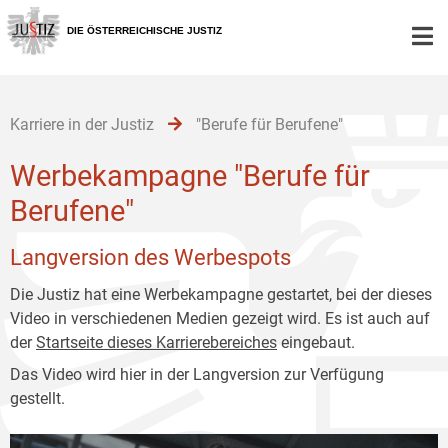
Zur
Zum
Zum
Hauptnavigation
Inhalt
Untermenü
DIE ÖSTERREICHISCHE JUSTIZ
[1]
[2]
[3]
Karriere in der Justiz
"Berufe für Berufene"
Werbekampagne "Berufe für
Berufene"
Langversion des Werbespots
Die Justiz hat eine Werbekampagne gestartet, bei der dieses
Video in verschiedenen Medien gezeigt wird. Es ist auch auf
der
Startseite dieses Karrierebereiches
eingebaut.
Das Video wird hier in der Langversion zur Verfügung
gestellt.