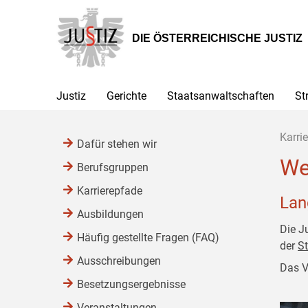
Zur
Zum
Zum
Hauptnavigation
Inhalt
Untermenü
[1]
[2]
[3]
DIE ÖSTERREICHISCHE JUSTIZ
Justiz
Gerichte
Staatsanwaltschaften
St
Karrie
Dafür stehen wir
We
Berufsgruppen
Karrierepfade
Lan
Ausbildungen
Die J
Häufig gestellte Fragen (FAQ)
der
St
Ausschreibungen
Das V
Besetzungsergebnisse
Veranstaltungen