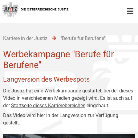
Zur
Zum
Zum
Hauptnavigation
Inhalt
Untermenü
DIE ÖSTERREICHISCHE JUSTIZ
[1]
[2]
[3]
Karriere in der Justiz
"Berufe für Berufene"
Werbekampagne "Berufe für
Berufene"
Langversion des Werbespots
Die Justiz hat eine Werbekampagne gestartet, bei der dieses
Video in verschiedenen Medien gezeigt wird. Es ist auch auf
der
Startseite dieses Karrierebereiches
eingebaut.
Das Video wird hier in der Langversion zur Verfügung
gestellt.