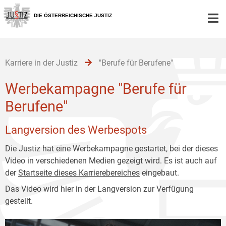
Zur
Zum
Zum
Hauptnavigation
Inhalt
Untermenü
DIE ÖSTERREICHISCHE JUSTIZ
[1]
[2]
[3]
Karriere in der Justiz
"Berufe für Berufene"
Werbekampagne "Berufe für
Berufene"
Langversion des Werbespots
Die Justiz hat eine Werbekampagne gestartet, bei der dieses
Video in verschiedenen Medien gezeigt wird. Es ist auch auf
der
Startseite dieses Karrierebereiches
eingebaut.
Das Video wird hier in der Langversion zur Verfügung
gestellt.