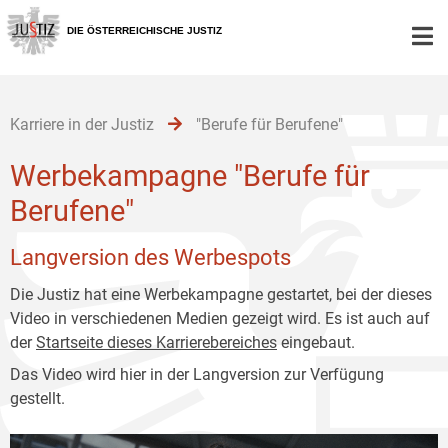
Zur
Zum
Zum
Hauptnavigation
Inhalt
Untermenü
DIE ÖSTERREICHISCHE JUSTIZ
[1]
[2]
[3]
Karriere in der Justiz
"Berufe für Berufene"
Werbekampagne "Berufe für
Berufene"
Langversion des Werbespots
Die Justiz hat eine Werbekampagne gestartet, bei der dieses
Video in verschiedenen Medien gezeigt wird. Es ist auch auf
der
Startseite dieses Karrierebereiches
eingebaut.
Das Video wird hier in der Langversion zur Verfügung
gestellt.