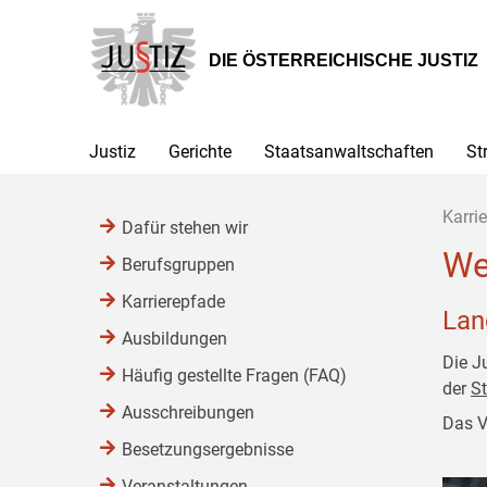
Zur
Zum
Zum
Hauptnavigation
Inhalt
Untermenü
[1]
[2]
[3]
DIE ÖSTERREICHISCHE JUSTIZ
Justiz
Gerichte
Staatsanwaltschaften
St
Karrie
Dafür stehen wir
We
Berufsgruppen
Karrierepfade
Lan
Ausbildungen
Die J
Häufig gestellte Fragen (FAQ)
der
St
Ausschreibungen
Das V
Besetzungsergebnisse
Veranstaltungen