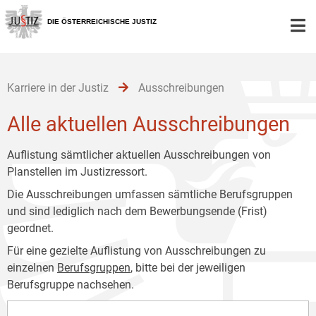
Zur
Zum
Zum
Hauptnavigation
Inhalt
Untermenü
DIE ÖSTERREICHISCHE JUSTIZ
[1]
[2]
[3]
Karriere in der Justiz
Ausschreibungen
Alle aktuellen Ausschreibungen
Auflistung sämtlicher aktuellen Ausschreibungen von
Planstellen im Justizressort.
Die Ausschreibungen umfassen sämtliche Berufsgruppen
und sind lediglich nach dem Bewerbungsende (Frist)
geordnet.
Für eine gezielte Auflistung von Ausschreibungen zu
einzelnen
Berufsgruppen
, bitte bei der jeweiligen
Berufsgruppe nachsehen.