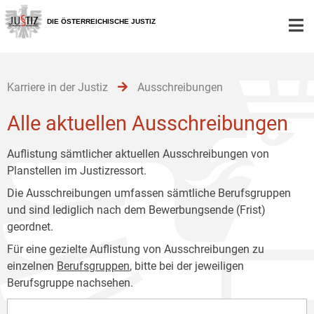
Zur
Zum
Zum
Hauptnavigation
Inhalt
Untermenü
DIE ÖSTERREICHISCHE JUSTIZ
[1]
[2]
[3]
Karriere in der Justiz
Ausschreibungen
Alle aktuellen Ausschreibungen
Auflistung sämtlicher aktuellen Ausschreibungen von
Planstellen im Justizressort.
Die Ausschreibungen umfassen sämtliche Berufsgruppen
und sind lediglich nach dem Bewerbungsende (Frist)
geordnet.
Für eine gezielte Auflistung von Ausschreibungen zu
einzelnen
Berufsgruppen
, bitte bei der jeweiligen
Berufsgruppe nachsehen.