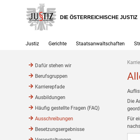
Zur
Zum
Zum
Hauptnavigation
Inhalt
Untermenü
[1]
[2]
[3]
DIE ÖSTERREICHISCHE JUSTIZ
Justiz
Gerichte
Staatsanwaltschaften
St
Karrie
Dafür stehen wir
Al
Berufsgruppen
Karrierepfade
Aufli
Ausbildungen
Die A
Häufig gestellte Fragen (FAQ)
geor
Ausschreibungen
Für e
nachs
Besetzungsergebnisse
Veranstaltungen