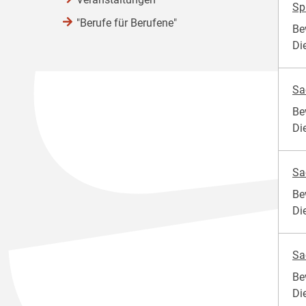
Sp
"Berufe für Berufene"
Be
Di
Sa
Be
Di
Sa
Be
Di
Sa
Be
Di