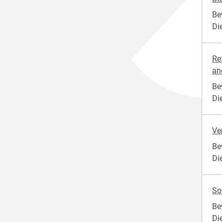
Be
Die
Re
and
Be
Di
Ve
Be
Di
So
Be
Di