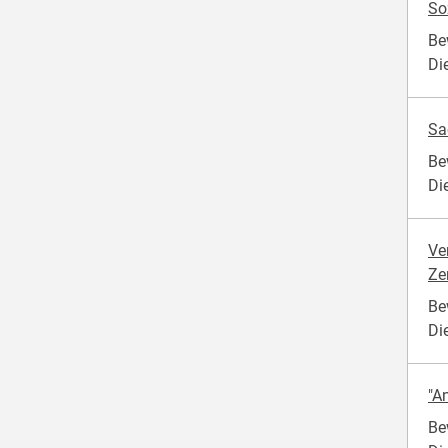
So
Be
Di
Sa
Be
Di
Ve
Ze
Be
Di
"An
Be