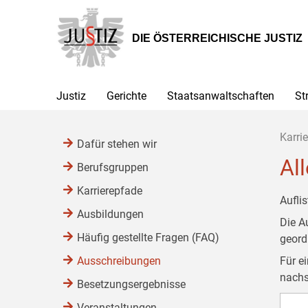
Zur
Zum
Zum
Hauptnavigation
Inhalt
Untermenü
[1]
[2]
[3]
DIE ÖSTERREICHISCHE JUSTIZ
Justiz
Gerichte
Staatsanwaltschaften
St
Karrie
Dafür stehen wir
Al
Berufsgruppen
Karrierepfade
Aufli
Ausbildungen
Die A
Häufig gestellte Fragen (FAQ)
geor
Ausschreibungen
Für e
nachs
Besetzungsergebnisse
Veranstaltungen