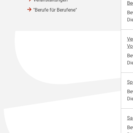
Be
"Berufe für Berufene"
Be
Di
Ve
Vo
Be
Di
Sp
Be
Di
Sa
Be