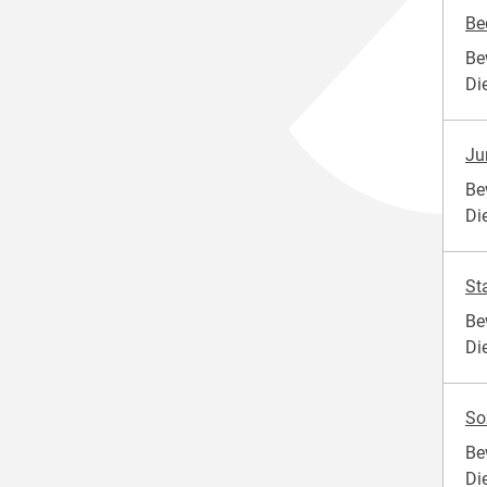
Be
Be
Di
Ju
Be
Di
St
Be
Die
So
Be
Di