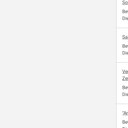
So
Be
Di
Sa
Be
Di
Ve
Ze
Be
Di
"An
Be