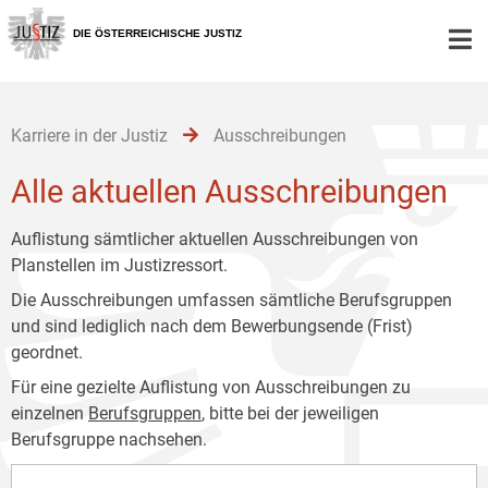
Zur
Zum
Zum
Hauptnavigation
Inhalt
Untermenü
DIE ÖSTERREICHISCHE JUSTIZ
[1]
[2]
[3]
Karriere in der Justiz
Ausschreibungen
Alle aktuellen Ausschreibungen
Auflistung sämtlicher aktuellen Ausschreibungen von
Planstellen im Justizressort.
Die Ausschreibungen umfassen sämtliche Berufsgruppen
und sind lediglich nach dem Bewerbungsende (Frist)
geordnet.
Für eine gezielte Auflistung von Ausschreibungen zu
einzelnen
Berufsgruppen
, bitte bei der jeweiligen
Berufsgruppe nachsehen.