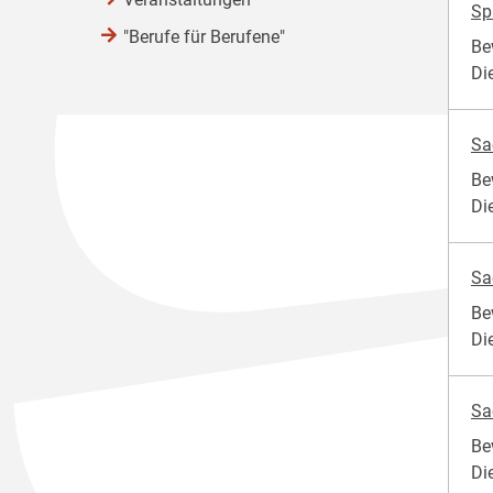
Sp
"Berufe für Berufene"
Be
Di
Sa
Be
Di
Sa
Be
Di
Sa
Be
Di