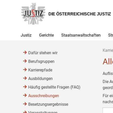
Zur
Zum
Zum
Hauptnavigation
Inhalt
Untermenü
[1]
[2]
[3]
DIE ÖSTERREICHISCHE JUSTIZ
Justiz
Gerichte
Staatsanwaltschaften
St
Karrie
Dafür stehen wir
Al
Berufsgruppen
Karrierepfade
Aufli
Ausbildungen
Die A
Häufig gestellte Fragen (FAQ)
geor
Ausschreibungen
Für e
nachs
Besetzungsergebnisse
Veranstaltungen