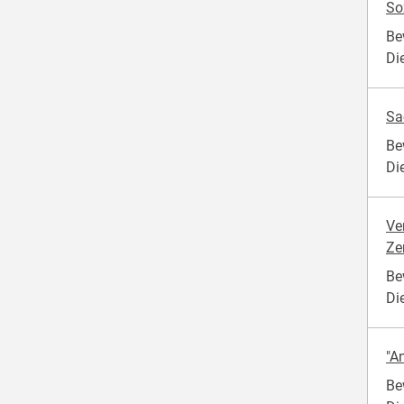
So
Be
Di
Sa
Be
Di
Ve
Ze
Be
Di
"An
Be