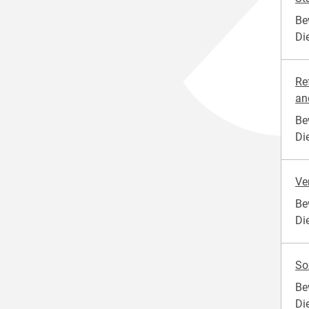
Be
Die
Re
and
Be
Di
Ve
Be
Di
So
Be
Di