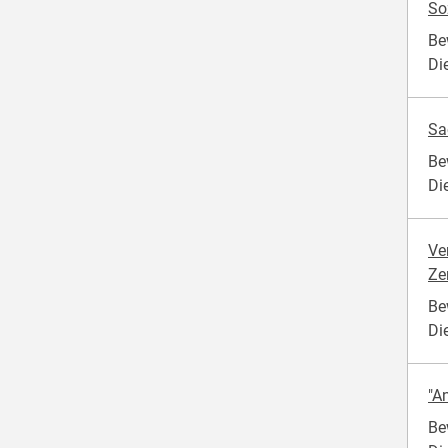
So
Be
Di
Sa
Be
Di
Ve
Ze
Be
Di
"An
Be