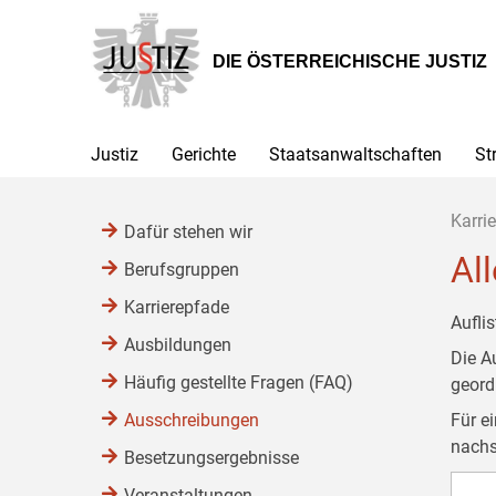
Zur
Zum
Zum
Hauptnavigation
Inhalt
Untermenü
[1]
[2]
[3]
DIE ÖSTERREICHISCHE JUSTIZ
Justiz
Gerichte
Staatsanwaltschaften
St
Karrie
Dafür stehen wir
Al
Berufsgruppen
Karrierepfade
Aufli
Ausbildungen
Die A
Häufig gestellte Fragen (FAQ)
geor
Ausschreibungen
Für e
nachs
Besetzungsergebnisse
Veranstaltungen