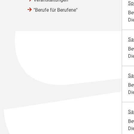
Sp
"Berufe für Berufene"
Be
Di
Sa
Be
Di
Sa
Be
Di
Sa
Be
Di