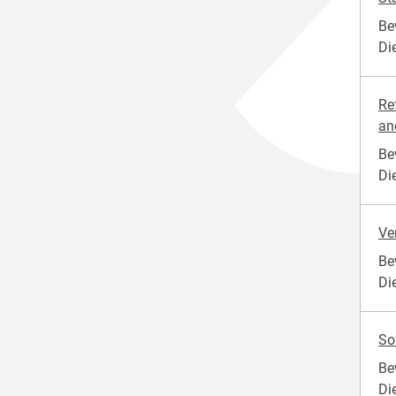
Be
Die
Re
and
Be
Di
Ve
Be
Di
So
Be
Di