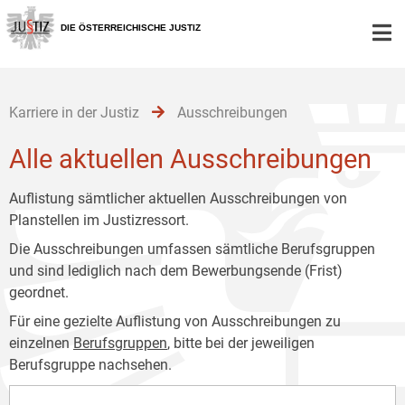
Zur
Zum
Zum
Hauptnavigation
Inhalt
Untermenü
DIE ÖSTERREICHISCHE JUSTIZ
[1]
[2]
[3]
Karriere in der Justiz
Ausschreibungen
Alle aktuellen Ausschreibungen
Auflistung sämtlicher aktuellen Ausschreibungen von
Planstellen im Justizressort.
Die Ausschreibungen umfassen sämtliche Berufsgruppen
und sind lediglich nach dem Bewerbungsende (Frist)
geordnet.
Für eine gezielte Auflistung von Ausschreibungen zu
einzelnen
Berufsgruppen
, bitte bei der jeweiligen
Berufsgruppe nachsehen.