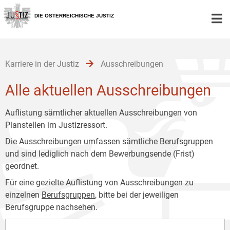
Zur
Zum
Zum
Hauptnavigation
Inhalt
Untermenü
DIE ÖSTERREICHISCHE JUSTIZ
[1]
[2]
[3]
Karriere in der Justiz
Ausschreibungen
Alle aktuellen Ausschreibungen
Auflistung sämtlicher aktuellen Ausschreibungen von
Planstellen im Justizressort.
Die Ausschreibungen umfassen sämtliche Berufsgruppen
und sind lediglich nach dem Bewerbungsende (Frist)
geordnet.
Für eine gezielte Auflistung von Ausschreibungen zu
einzelnen
Berufsgruppen
, bitte bei der jeweiligen
Berufsgruppe nachsehen.