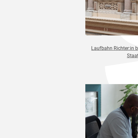
Laufbahn Richter:in 
Staa