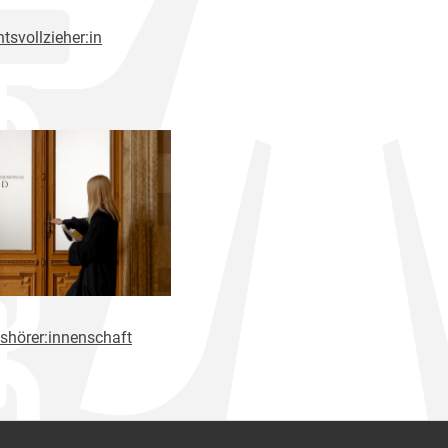
tsvollzieher:in
shörer:innenschaft