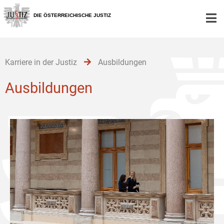
Zur
Zum
Zum
Hauptnavigation
Inhalt
Untermenü
DIE ÖSTERREICHISCHE JUSTIZ
[1]
[2]
[3]
Karriere in der Justiz
Ausbildungen
Ausbildungen