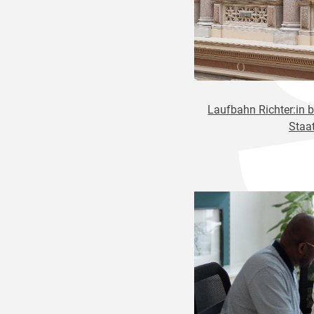
Laufbahn Richter:in 
Staa