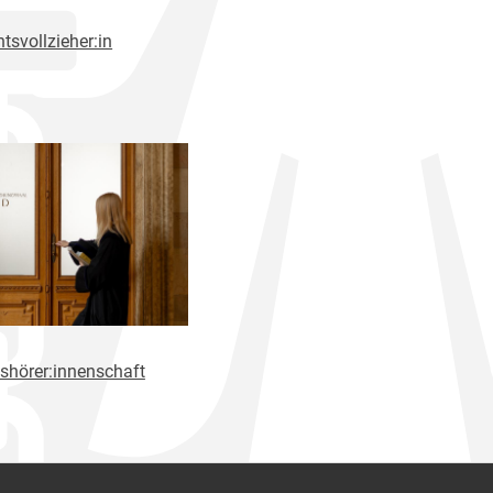
tsvollzieher:in
shörer:innenschaft