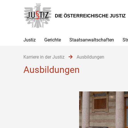
Zur
Zum
Zum
Hauptnavigation
Inhalt
Untermenü
[1]
[2]
[3]
DIE ÖSTERREICHISCHE JUSTIZ
Justiz
Gerichte
Staatsanwaltschaften
St
Karriere in der Justiz
Ausbildungen
Ausbildungen